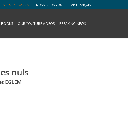
 LIVRES EN FRANÇAIS
NOS VIDEOS YOUTUBE en FRANÇAIS
 BOOKS
OUR YOUTUBE VIDEOS
BREAKING NEWS
les nuls
ves EGLEM